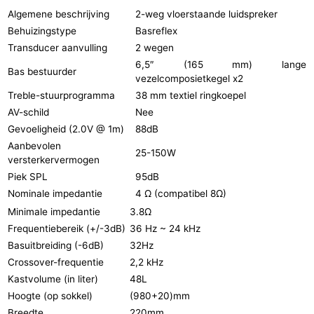
Algemene beschrijving
2-weg vloerstaande luidspreker
Behuizingstype
Basreflex
Transducer aanvulling
2 wegen
6,5″ (165 mm) lange
Bas bestuurder
vezelcomposietkegel x2
Treble-stuurprogramma
38 mm textiel ringkoepel
AV-schild
Nee
Gevoeligheid (2.0V @ 1m)
88dB
Aanbevolen
25-150W
versterkervermogen
Piek SPL
95dB
Nominale impedantie
4 Ω (compatibel 8Ω)
Minimale impedantie
3.8Ω
Frequentiebereik (+/-3dB)
36 Hz ~ 24 kHz
Basuitbreiding (-6dB)
32Hz
Crossover-frequentie
2,2 kHz
Kastvolume (in liter)
48L
Hoogte (op sokkel)
(980+20)mm
Breedte
220mm