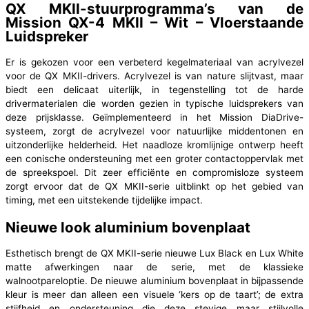
QX MKII-stuurprogramma’s van de
Mission QX-4 MKII – Wit – Vloerstaande
Luidspreker
Er is gekozen voor een verbeterd kegelmateriaal van acrylvezel
voor de QX MKII-drivers. Acrylvezel is van nature slijtvast, maar
biedt een delicaat uiterlijk, in tegenstelling tot de harde
drivermaterialen die worden gezien in typische luidsprekers van
deze prijsklasse. Geïmplementeerd in het Mission DiaDrive-
systeem, zorgt de acrylvezel voor natuurlijke middentonen en
uitzonderlijke helderheid. Het naadloze kromlijnige ontwerp heeft
een conische ondersteuning met een groter contactoppervlak met
de spreekspoel. Dit zeer efficiënte en compromisloze systeem
zorgt ervoor dat de QX MKII-serie uitblinkt op het gebied van
timing, met een uitstekende tijdelijke impact.
Nieuwe look aluminium bovenplaat
Esthetisch brengt de QX MKII-serie nieuwe Lux Black en Lux White
matte afwerkingen naar de serie, met de klassieke
walnootpareloptie. De nieuwe aluminium bovenplaat in bijpassende
kleur is meer dan alleen een visuele ‘kers op de taart’; de extra
stijfheid en ondersteuning die deze stevige maar stijlvolle