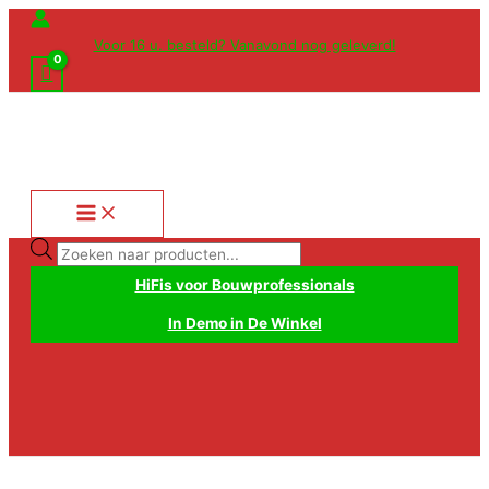
Ga
naar
Voor 16 u. besteld? Vanavond nog geleverd!
de
inhoud
Producten
zoeken
HiFis voor Bouwprofessionals
In Demo in De Winkel