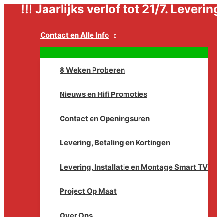
!!! Jaarlijks verlof tot 21/7. Lever
Ga
naar
de
Contact en Alle Info
inhoud
8 Weken Proberen
Nieuws en Hifi Promoties
Contact en Openingsuren
Levering, Betaling en Kortingen
Levering, Installatie en Montage Smart TV
Project Op Maat
Over Ons